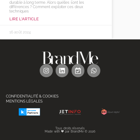
durable à long terme. Alors quelles sont les
différences ? Comment exploiter ces deux
techniques
LIRE L'ARTICLE
16 août 2024
CONFIDENTIALITÉ & COOKIES
MENTIONS LÉGALES
Tous droits réservés
Made with 🧡 par BrandMe © 2026